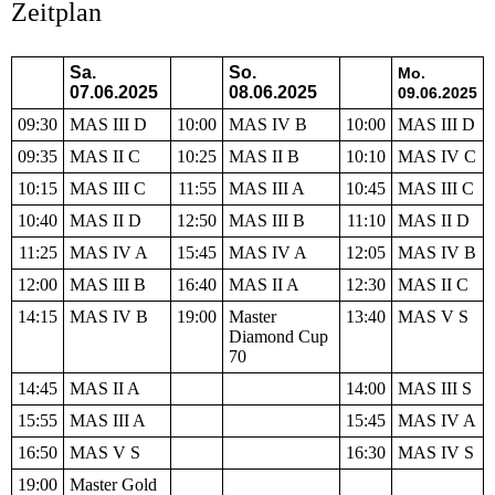
Zeitplan
Sa.
So.
Mo.
07.06.2025
08.06.2025
09.06.2025
09:30
MAS III D
10:00
MAS IV B
10:00
MAS III D
09:35
MAS II C
10:25
MAS II B
10:10
MAS IV C
10:15
MAS III C
11:55
MAS III A
10:45
MAS III C
10:40
MAS II D
12:50
MAS III B
11:10
MAS II D
11:25
MAS IV A
15:45
MAS IV A
12:05
MAS IV B
12:00
MAS III B
16:40
MAS II A
12:30
MAS II C
14:15
MAS IV B
19:00
Master
13:40
MAS V S
Diamond Cup
70
14:45
MAS II A
14:00
MAS III S
15:55
MAS III A
15:45
MAS IV A
16:50
MAS V S
16:30
MAS IV S
19:00
Master Gold