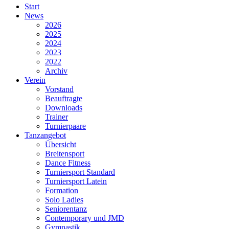
Start
News
2026
2025
2024
2023
2022
Archiv
Verein
Vorstand
Beauftragte
Downloads
Trainer
Turnierpaare
Tanzangebot
Übersicht
Breitensport
Dance Fitness
Turniersport Standard
Turniersport Latein
Formation
Solo Ladies
Seniorentanz
Contemporary und JMD
Gymnastik