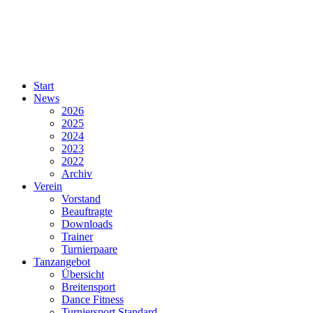
Start
News
2026
2025
2024
2023
2022
Archiv
Verein
Vorstand
Beauftragte
Downloads
Trainer
Turnierpaare
Tanzangebot
Übersicht
Breitensport
Dance Fitness
Turniersport Standard