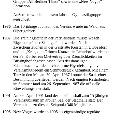
Gruppe „Alt Berliner Tänze“ sowie eine „New Vogue“
Formation.
Außerdem wurde in diesem Jahr die Gymnastikgruppe
gegründet.
1986
Das 10-jährige Jubiläum des Vereins wurde im Waldhaus
Ölper gefeiert.
1987
Die Trainingsstätte in der Petzvalstraße musste wegen
Eigenbedarfs der Stadt geräumt werden. Nach
Zwischenstationen in der Gaststätte Kersten in Dibbesdorf
und im „Krug zum Grünen Kranze“ in Lehndorf wurde mit
der Fa. Körber ein Mietvertrag über Räumlichkeiten im
Büssinghof abgeschlossen. Aus der damaligen
Fabrikbrache wurde durch enorme Eigenleistungen von
Vereinsmitgliedern ein Schmuckstück gezaubert. Mit einem
Tanz in den Mai am 30. April 1987 konnte der Saal seiner
Bestimmung übergeben werden. Nach einigen Restarbeiten
im Sommer fand am 26. September 1987 die offizielle
Einweihungsfeier statt.
1991
Am 06. April 1991 fand der Jubiläumsball zum 15-jährigen
Vereinsjubiläum im großen Saal der Stadthalle statt. Der
Verein hatte zu diesem Zeitpunkt 340 Mitglieder.
1995
New Vogue wurde ab 1995 als eigenständige reguläre