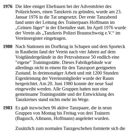
1976
Die Idee einiger Ehefrauen bei der Adventsfeier des
Polizeichores, einen Tanzkreis zu gründen, wurde am 23.
Januar 1976 in die Tat umgesetzt. Der erste Tanzabend
fand unter der Leitung des Trainerpaars Hoffmann im
„Grünen Jäger“ in der Ebertallee statt. Im April 1976 wurde
der Verein als „Tanzkreis Polizei Braunschweig e.V.“ im
Vereinsregister eingetragen.
1980
Nach Stationen im Dorfkrug in Schapen und dem Sporteck
in Rautheim fand der Verein nach vier Jahren auf dem
Voigtländergelände in der Petzvalstrasse 50 endlich eine
"eigene" Trainingsstätte. Dieses Fabrikgebäude war
allerdings nicht in einem für den Tanzsport geeigneten
Zustand. In dreimonatiger Arbeit und mit 1200 Stunden
Eigenleistung der Vereinsmitglieder wurde der Raum
hergerichtet. Am 20. Juni 1980 konnte der neue Saal
eingeweiht werden. Alle Gruppen hatten nun eine
gemeinsame Trainingsstätte und der Entwicklung des
Tanzkreises stand nichts mehr im Wege.
1983
Es gab inzwischen 96 aktive Tanzpaare, die in neun
Gruppen von Montag bis Freitag von drei Trainern
(Bagusch, Aßmann, Hoffmann) angeleitet wurden.
Zusätzlich zum normalen Tanzgeschehen formierte sich die