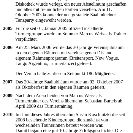
Diskothek wurde verlegt, ein neuer Abstellraum geschaffen
und alles mit freundlichen Farben versehen. Am 11.
Oktober 2003 konnte der neu gestaltete Saal mit einer
Tanzparty eingeweiht werden.
2005
Für die seit 01. Januar 2005 offiziell installierte
Turniergruppe wurde im Sommer Marcus Weiss als Trainer
verpflichtet.
2006
Am 25. März 2006 wurde das 30-jährige Vereinsjubiläum
in den eigenen Räumen mit vereinseigenen DJs und
eigenem Rahmenprogramm (Breitensport, New Vogue,
Tango Argentino, Turniertänzer) gefeiert.
Der Verein hatte zu diesem Zeitpunkt 186 Mitglieder.
2007
Das 20-jährige Saaljubiläum wurde am 02. Oktober 2007
als Oktoberfest in den eigenen Räumen gefeiert.
2009
Nach dem Ausscheiden von Marcus Weiss als
Turniertrainer des Vereins übernahm Sebastian Bartels ab
April 2009 das Turniertraining.
2010
Im Juni dieses Jahres übernahm Susan Koschnitzki die seit
2008 bestehende Kindergruppe, die zunächst von
wechselnden Trainerinnen betreut worden war.
Damit begann eine gut 10-jährige Erfolgsgeschichte. Die