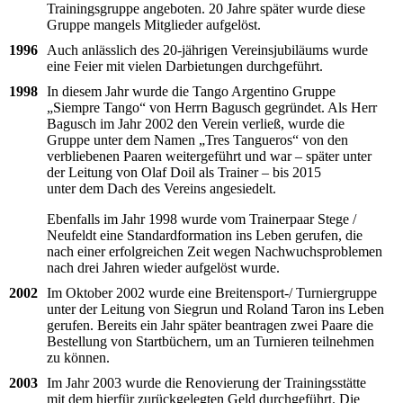
Trainingsgruppe angeboten. 20 Jahre später wurde diese
Gruppe mangels Mitglieder aufgelöst.
1996
Auch anlässlich des 20-jährigen Vereinsjubiläums wurde
eine Feier mit vielen Darbietungen durchgeführt.
1998
In diesem Jahr wurde die Tango Argentino Gruppe
„Siempre Tango“ von Herrn Bagusch gegründet. Als Herr
Bagusch im Jahr 2002 den Verein verließ, wurde die
Gruppe unter dem Namen „Tres Tangueros“ von den
verbliebenen Paaren weitergeführt und war – später unter
der Leitung von Olaf Doil als Trainer – bis 2015
unter dem Dach des Vereins angesiedelt.
Ebenfalls im Jahr 1998 wurde vom Trainerpaar Stege /
Neufeldt eine Standardformation ins Leben gerufen, die
nach einer erfolgreichen Zeit wegen Nachwuchsproblemen
nach drei Jahren wieder aufgelöst wurde.
2002
Im Oktober 2002 wurde eine Breitensport-/ Turniergruppe
unter der Leitung von Siegrun und Roland Taron ins Leben
gerufen. Bereits ein Jahr später beantragen zwei Paare die
Bestellung von Startbüchern, um an Turnieren teilnehmen
zu können.
2003
Im Jahr 2003 wurde die Renovierung der Trainingsstätte
mit dem hierfür zurückgelegten Geld durchgeführt. Die