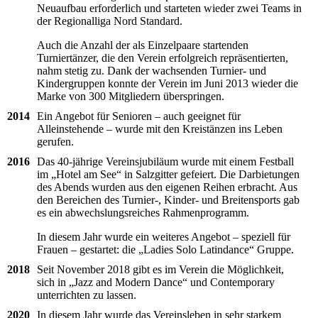
Neuaufbau erforderlich und starteten wieder zwei Teams in
der Regionalliga Nord Standard.
Auch die Anzahl der als Einzelpaare startenden
Turniertänzer, die den Verein erfolgreich repräsentierten,
nahm stetig zu. Dank der wachsenden Turnier- und
Kindergruppen konnte der Verein im Juni 2013 wieder die
Marke von 300 Mitgliedern überspringen.
2014
Ein Angebot für Senioren – auch geeignet für
Alleinstehende – wurde mit den Kreistänzen ins Leben
gerufen.
2016
Das 40-jährige Vereinsjubiläum wurde mit einem Festball
im „Hotel am See“ in Salzgitter gefeiert. Die Darbietungen
des Abends wurden aus den eigenen Reihen erbracht. Aus
den Bereichen des Turnier-, Kinder- und Breitensports gab
es ein abwechslungsreiches Rahmenprogramm.
In diesem Jahr wurde ein weiteres Angebot – speziell für
Frauen – gestartet: die „Ladies Solo Latindance“ Gruppe.
2018
Seit November 2018 gibt es im Verein die Möglichkeit,
sich in „Jazz and Modern Dance“ und Contemporary
unterrichten zu lassen.
2020
In diesem Jahr wurde das Vereinsleben in sehr starkem